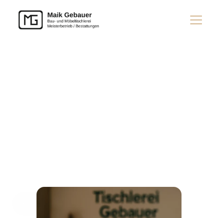
Startseite
U
n
s
e
r
e
Über uns
L
e
i
s
t
u
n
g
e
n
Beerdigung
Leistungen
Durchdachtes
Design
und
präzise
Verarbeitung
Fragen
sorgen
für
langlebige
und
hochwertige
Tischlerergebnisse.
Kontaktieren Sie uns